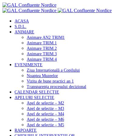
ACASA
S.D.L.
ANIMARE
Animare AN2 TRIM1
Animare TRIM.1
Animare TRIM.2
Animare TRIM.3
Animare TRIM.4
EVENIMENTE
Ziua Internațională a Copilului
Noaptea Muzeelor
Vizita de bune practici an 1
Transparența procesului decizional
CALENDAR SELECTIE
APELURI SELECTIE
Apel de selectie – M2
Apel de selectie – M3
Apel de selectie – M4
Apel de selectie – M6
Apel de selectie – M5
RAPOARTE
GHIDURILE INTERVENTIILOR