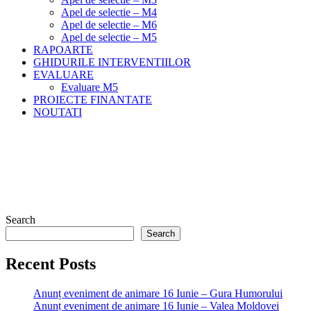
Apel de selectie – M4
Apel de selectie – M6
Apel de selectie – M5
RAPOARTE
GHIDURILE INTERVENTIILOR
EVALUARE
Evaluare M5
PROIECTE FINANTATE
NOUTATI
Blog Left Sidebar
Meniu
Home
Blog Left Sidebar
Search
Search
Recent Posts
Anunț eveniment de animare 16 Iunie – Gura Humorului
Anunț eveniment de animare 16 Iunie – Valea Moldovei