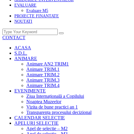
EVALUARE
Evaluare M5
PROIECTE FINANTATE
NOUTATI
CONTACT
ACASA
S.D.L.
ANIMARE
Animare AN2 TRIM1
Animare TRIM.1
Animare TRIM.2
Animare TRIM.3
Animare TRIM.4
EVENIMENTE
Ziua Internațională a Copilului
Noaptea Muzeelor
Vizita de bune practici an 1
Transparența procesului decizional
CALENDAR SELECTIE
APELURI SELECTIE
Apel de selectie – M2
Apel de selectie – M3