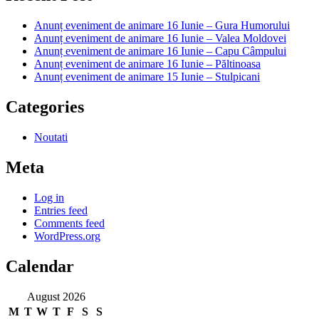
Anunț eveniment de animare 16 Iunie – Gura Humorului
Anunț eveniment de animare 16 Iunie – Valea Moldovei
Anunț eveniment de animare 16 Iunie – Capu Câmpului
Anunț eveniment de animare 16 Iunie – Păltinoasa
Anunț eveniment de animare 15 Iunie – Stulpicani
Categories
Noutati
Meta
Log in
Entries feed
Comments feed
WordPress.org
Calendar
August 2026
M
T
W
T
F
S
S