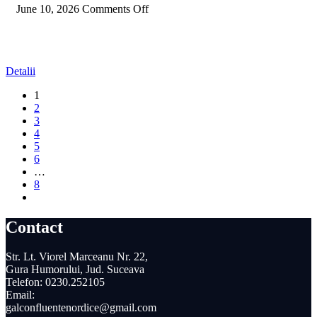
June 10, 2026
Comments Off
Detalii
1
2
3
4
5
6
…
8
Contact
Str. Lt. Viorel Marceanu Nr. 22,
Gura Humorului, Jud. Suceava
Telefon: 0230.252105
Email:
galconfluentenordice@gmail.com