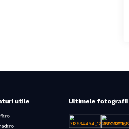
turi utile
Ultimele fotografii
ir.ro
adr.ro