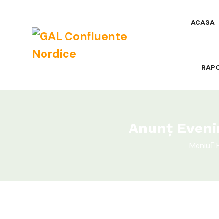
ACASA
RAP
Anunț Eveni
Meniu