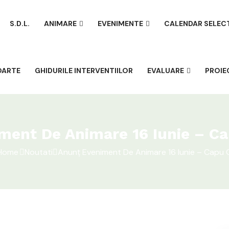
S.D.L.
ANIMARE
EVENIMENTE
CALENDAR SELEC
OARTE
GHIDURILE INTERVENTIILOR
EVALUARE
PROIE
ment De Animare 16 Iunie – C
Home
Noutati
Anunț Eveniment De Animare 16 Iunie – Capu 