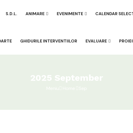
S.D.L.
ANIMARE
EVENIMENTE
CALENDAR SELEC
OARTE
GHIDURILE INTERVENTIILOR
EVALUARE
PROIE
2025 September
Meniu
Home
Sep