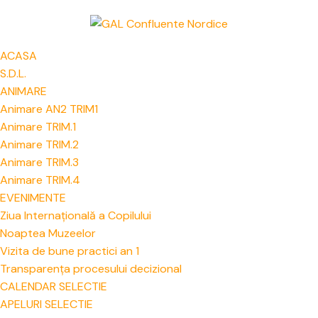
ACASA
S.D.L.
ANIMARE
Animare AN2 TRIM1
Animare TRIM.1
Animare TRIM.2
Animare TRIM.3
Animare TRIM.4
EVENIMENTE
Ziua Internațională a Copilului
Noaptea Muzeelor
Vizita de bune practici an 1
Transparența procesului decizional
CALENDAR SELECTIE
APELURI SELECTIE