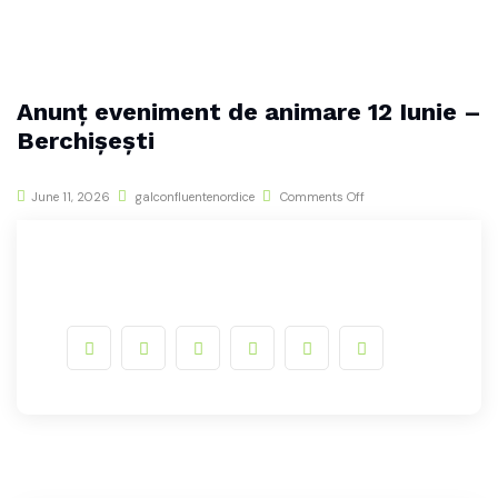
Anunț eveniment de animare 12 Iunie –
Berchișești
June 11, 2026
galconfluentenordice
Comments Off