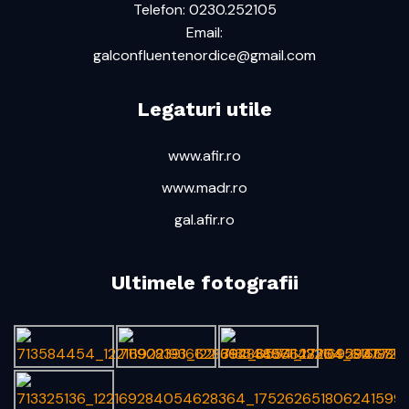
Telefon: 0230.252105
Email:
galconfluentenordice@gmail.com
Legaturi utile
www.afir.ro
www.madr.ro
gal.afir.ro
Ultimele fotografii