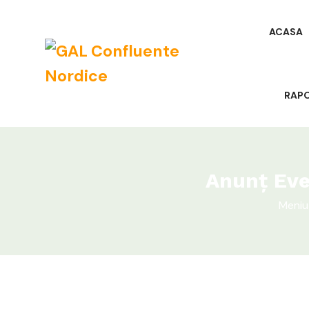
ACASA
RAP
Anunț Eve
Meniu