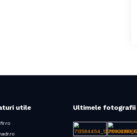
turi utile
Ultimele fotografii
ir.ro
adr.ro