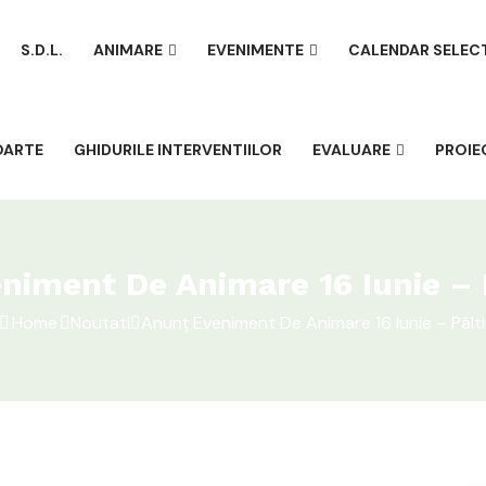
S.D.L.
ANIMARE
EVENIMENTE
CALENDAR SELEC
OARTE
GHIDURILE INTERVENTIILOR
EVALUARE
PROIE
niment De Animare 16 Iunie – 
Home
Noutati
Anunț Eveniment De Animare 16 Iunie – Pălt