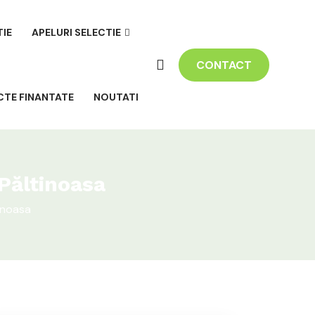
TIE
APELURI SELECTIE
CONTACT
CTE FINANTATE
NOUTATI
Păltinoasa
inoasa