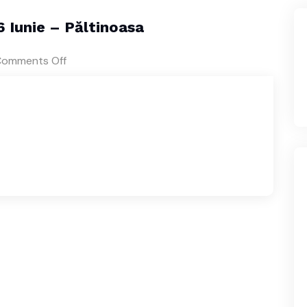
 Iunie – Păltinoasa
omments Off