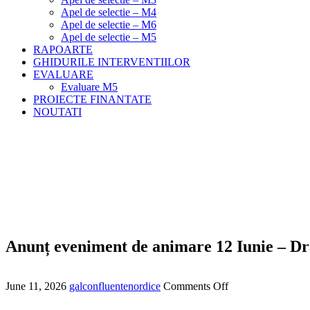
Apel de selectie – M4
Apel de selectie – M6
Apel de selectie – M5
RAPOARTE
GHIDURILE INTERVENTIILOR
EVALUARE
Evaluare M5
PROIECTE FINANTATE
NOUTATI
Anunț eveniment de animare 12 Iunie – Dr
Meniu
Home
Noutati
Anunț eveniment de animare 12 Iunie – Drăgoiești
Anunț eveniment de animare 12 Iunie – Dr
June 11, 2026
galconfluentenordice
Comments Off