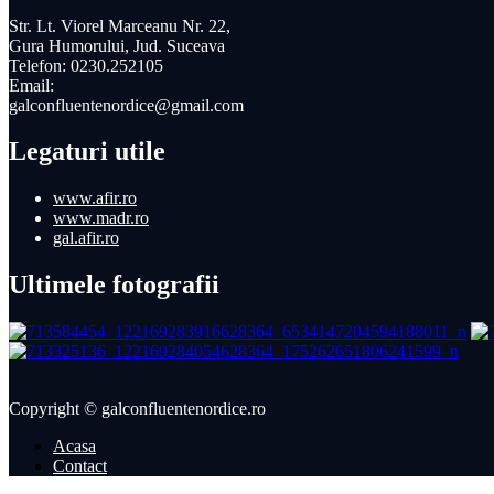
Str. Lt. Viorel Marceanu Nr. 22,
Gura Humorului, Jud. Suceava
Telefon: 0230.252105
Email:
galconfluentenordice@gmail.com
Legaturi utile
www.afir.ro
www.madr.ro
gal.afir.ro
Ultimele fotografii
Copyright © galconfluentenordice.ro
Acasa
Contact