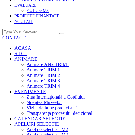
EVALUARE
Evaluare M5
PROIECTE FINANTATE
NOUTATI
CONTACT
ACASA
S.D.L.
ANIMARE
Animare AN2 TRIM1
Animare TRIM.1
Animare TRIM.2
Animare TRIM.3
Animare TRIM.4
EVENIMENTE
Ziua Internațională a Copilului
Noaptea Muzeelor
Vizita de bune practici an 1
Transparența procesului decizional
CALENDAR SELECTIE
APELURI SELECTIE
Apel de selectie – M2
Apel de selectie – M3