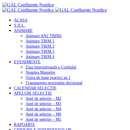
ACASA
S.D.L.
ANIMARE
Animare AN2 TRIM1
Animare TRIM.1
Animare TRIM.2
Animare TRIM.3
Animare TRIM.4
EVENIMENTE
Ziua Internațională a Copilului
Noaptea Muzeelor
Vizita de bune practici an 1
Transparența procesului decizional
CALENDAR SELECTIE
APELURI SELECTIE
Apel de selectie – M2
Apel de selectie – M3
Apel de selectie – M4
Apel de selectie – M6
Apel de selectie – M5
RAPOARTE
GHIDURILE INTERVENTIILOR