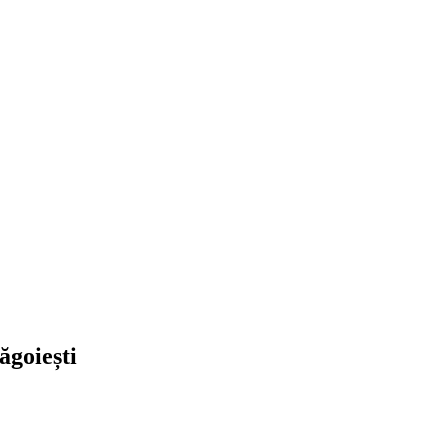
ăgoiești
ăgoiești