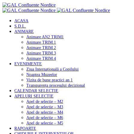
ACASA
S.D.L.
ANIMARE
Animare AN2 TRIM1
Animare TRIM.1
Animare TRIM.2
Animare TRIM.3
Animare TRIM.4
EVENIMENTE
Ziua Internațională a Copilului
Noaptea Muzeelor
Vizita de bune practici an 1
Transparența procesului decizional
CALENDAR SELECTIE
APELURI SELECTIE
Apel de selectie – M2
Apel de selectie – M3
Apel de selectie – M4
Apel de selectie – M6
Apel de selectie – M5
RAPOARTE
GHIDURILE INTERVENTIILOR