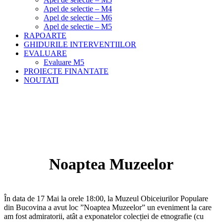
Apel de selectie – M4
Apel de selectie – M6
Apel de selectie – M5
RAPOARTE
GHIDURILE INTERVENTIILOR
EVALUARE
Evaluare M5
PROIECTE FINANTATE
NOUTATI
Noaptea Muzeelor
Meniu
Home
Evenimente
Noaptea Muzeelor
Noaptea Muzeelor
În data de 17 Mai la orele 18:00, la Muzeul Obiceiurilor Populare
din Bucovina a avut loc ”Noaptea Muzeelor” un eveniment la care
am fost admiratorii, atât a exponatelor colecției de etnografie (cu