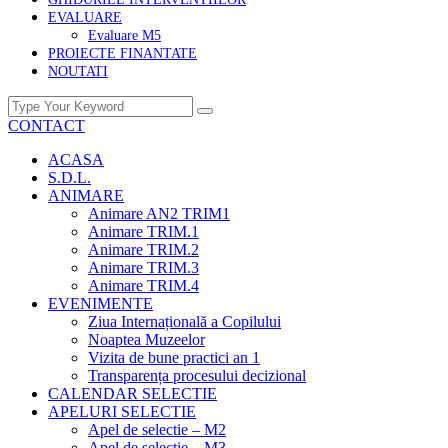
EVALUARE
Evaluare M5
PROIECTE FINANTATE
NOUTATI
CONTACT
ACASA
S.D.L.
ANIMARE
Animare AN2 TRIM1
Animare TRIM.1
Animare TRIM.2
Animare TRIM.3
Animare TRIM.4
EVENIMENTE
Ziua Internațională a Copilului
Noaptea Muzeelor
Vizita de bune practici an 1
Transparența procesului decizional
CALENDAR SELECTIE
APELURI SELECTIE
Apel de selectie – M2
Apel de selectie – M3