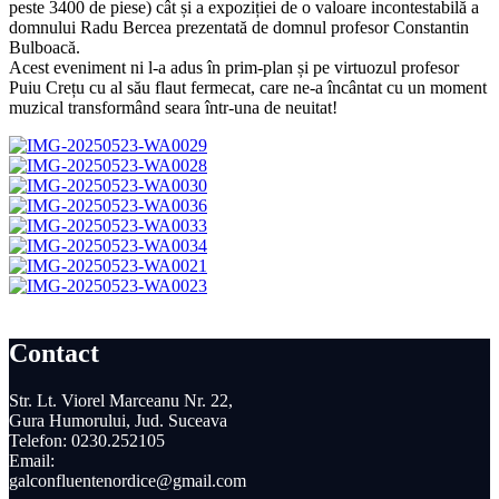
peste 3400 de piese) cât și a expoziției de o valoare incontestabilă a
domnului Radu Bercea prezentată de domnul profesor Constantin
Bulboacă.
Acest eveniment ni l-a adus în prim-plan și pe virtuozul profesor
Puiu Crețu cu al său flaut fermecat, care ne-a încântat cu un moment
muzical transformând seara într-una de neuitat!
Contact
Str. Lt. Viorel Marceanu Nr. 22,
Gura Humorului, Jud. Suceava
Telefon: 0230.252105
Email:
galconfluentenordice@gmail.com