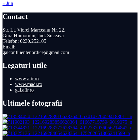
« Jun
Contact
Str. Lt. Viorel Marceanu Nr. 22,
Gura Humorului, Jud. Suceava
Telefon: 0230.252105
Email:
galconfluentenordice@gmail.com
Legaturi utile
www.afir.ro
www.madr.ro
gal.afir.ro
Ultimele fotografii