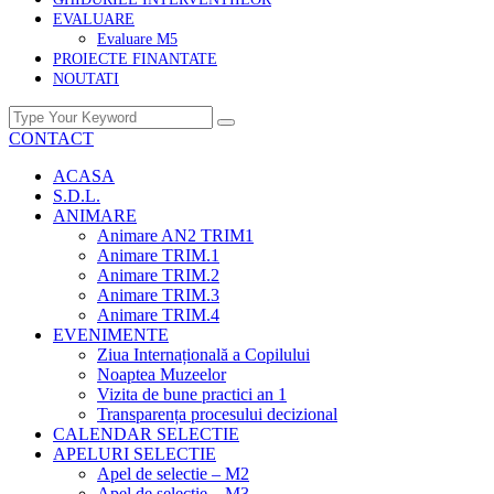
EVALUARE
Evaluare M5
PROIECTE FINANTATE
NOUTATI
CONTACT
ACASA
S.D.L.
ANIMARE
Animare AN2 TRIM1
Animare TRIM.1
Animare TRIM.2
Animare TRIM.3
Animare TRIM.4
EVENIMENTE
Ziua Internațională a Copilului
Noaptea Muzeelor
Vizita de bune practici an 1
Transparența procesului decizional
CALENDAR SELECTIE
APELURI SELECTIE
Apel de selectie – M2
Apel de selectie – M3