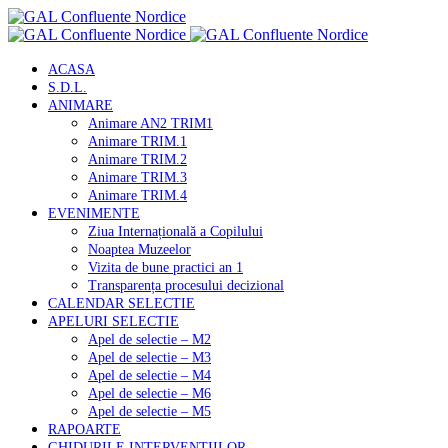
ACASA
S.D.L.
ANIMARE
Animare AN2 TRIM1
Animare TRIM.1
Animare TRIM.2
Animare TRIM.3
Animare TRIM.4
EVENIMENTE
Ziua Internațională a Copilului
Noaptea Muzeelor
Vizita de bune practici an 1
Transparența procesului decizional
CALENDAR SELECTIE
APELURI SELECTIE
Apel de selectie – M2
Apel de selectie – M3
Apel de selectie – M4
Apel de selectie – M6
Apel de selectie – M5
RAPOARTE
GHIDURILE INTERVENTIILOR