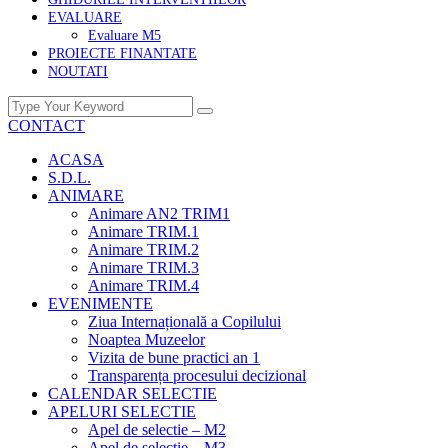
EVALUARE
Evaluare M5
PROIECTE FINANTATE
NOUTATI
CONTACT
ACASA
S.D.L.
ANIMARE
Animare AN2 TRIM1
Animare TRIM.1
Animare TRIM.2
Animare TRIM.3
Animare TRIM.4
EVENIMENTE
Ziua Internațională a Copilului
Noaptea Muzeelor
Vizita de bune practici an 1
Transparența procesului decizional
CALENDAR SELECTIE
APELURI SELECTIE
Apel de selectie – M2
Apel de selectie – M3