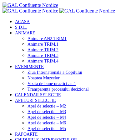
ACASA
S.D.L.
ANIMARE
Animare AN2 TRIM1
Animare TRIM.1
Animare TRIM.2
Animare TRIM.3
Animare TRIM.4
EVENIMENTE
Ziua Internațională a Copilului
Noaptea Muzeelor
Vizita de bune practici an 1
Transparența procesului decizional
CALENDAR SELECTIE
APELURI SELECTIE
Apel de selectie – M2
Apel de selectie – M3
Apel de selectie – M4
Apel de selectie – M6
Apel de selectie – M5
RAPOARTE
GHIDURILE INTERVENTIILOR