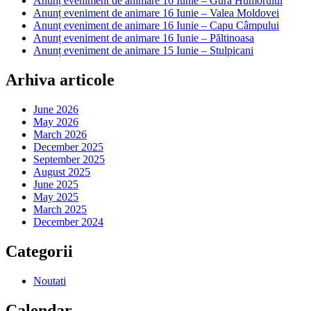
Anunț eveniment de animare 16 Iunie – Gura Humorului
Anunț eveniment de animare 16 Iunie – Valea Moldovei
Anunț eveniment de animare 16 Iunie – Capu Câmpului
Anunț eveniment de animare 16 Iunie – Păltinoasa
Anunț eveniment de animare 15 Iunie – Stulpicani
Arhiva articole
June 2026
May 2026
March 2026
December 2025
September 2025
August 2025
June 2025
May 2025
March 2025
December 2024
Categorii
Noutati
Calendar