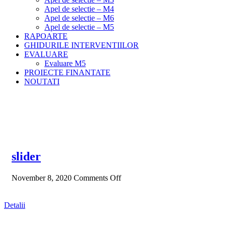
Apel de selectie – M4
Apel de selectie – M6
Apel de selectie – M5
RAPOARTE
GHIDURILE INTERVENTIILOR
EVALUARE
Evaluare M5
PROIECTE FINANTATE
NOUTATI
Meniu
Home
Slider
slider
November 8, 2020
Comments Off
Detalii