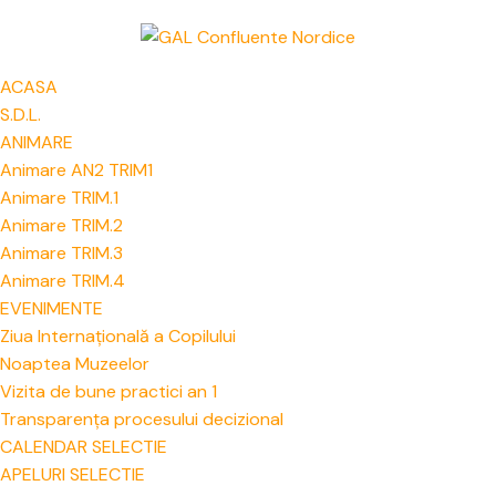
ACASA
S.D.L.
ANIMARE
Animare AN2 TRIM1
Animare TRIM.1
Animare TRIM.2
Animare TRIM.3
Animare TRIM.4
EVENIMENTE
Ziua Internațională a Copilului
Noaptea Muzeelor
Vizita de bune practici an 1
Transparența procesului decizional
CALENDAR SELECTIE
APELURI SELECTIE