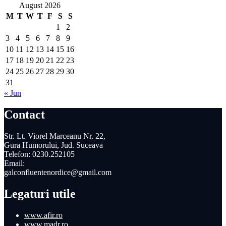
August 2026
M
T
W
T
F
S
S
1
2
3
4
5
6
7
8
9
10
11
12
13
14
15
16
17
18
19
20
21
22
23
24
25
26
27
28
29
30
31
« Jun
Contact
Str. Lt. Viorel Marceanu Nr. 22,
Gura Humorului, Jud. Suceava
Telefon: 0230.252105
Email:
galconfluentenordice@gmail.com
Legaturi utile
www.afir.ro
www.madr.ro