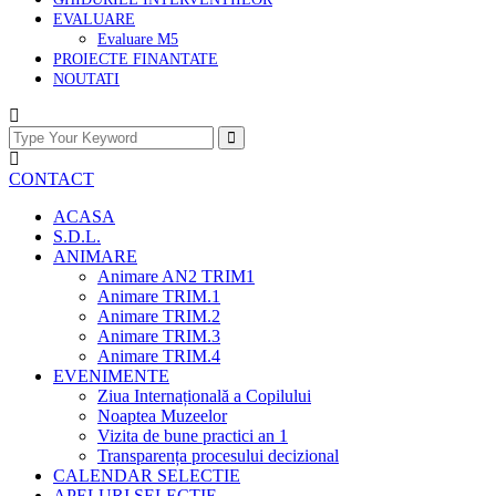
EVALUARE
Evaluare M5
PROIECTE FINANTATE
NOUTATI
CONTACT
ACASA
S.D.L.
ANIMARE
Animare AN2 TRIM1
Animare TRIM.1
Animare TRIM.2
Animare TRIM.3
Animare TRIM.4
EVENIMENTE
Ziua Internațională a Copilului
Noaptea Muzeelor
Vizita de bune practici an 1
Transparența procesului decizional
CALENDAR SELECTIE
APELURI SELECTIE