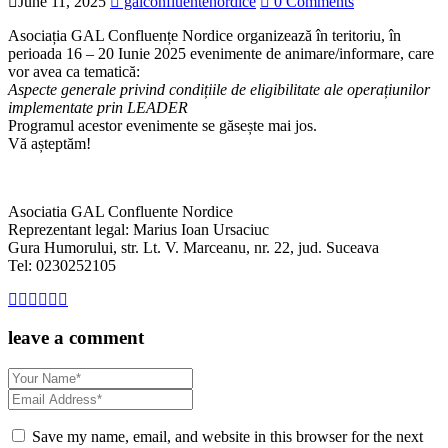
June 11, 2025
galconfluentenordice
0 Comments
Asociația GAL Confluențe Nordice organizează în teritoriu, în
perioada 16 – 20 Iunie 2025 evenimente de animare/informare, care
vor avea ca tematică:
Aspecte generale privind condițiile de eligibilitate ale operațiunilor
implementate prin LEADER
Programul acestor evenimente se găsește mai jos.
Vă așteptăm!
Asociatia GAL Confluente Nordice
Reprezentant legal: Marius Ioan Ursaciuc
Gura Humorului, str. Lt. V. Marceanu, nr. 22, jud. Suceava
Tel: 0230252105
leave a comment
Save my name, email, and website in this browser for the next