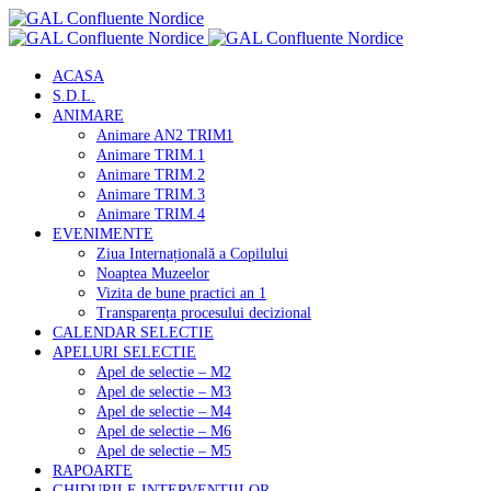
ACASA
S.D.L.
ANIMARE
Animare AN2 TRIM1
Animare TRIM.1
Animare TRIM.2
Animare TRIM.3
Animare TRIM.4
EVENIMENTE
Ziua Internațională a Copilului
Noaptea Muzeelor
Vizita de bune practici an 1
Transparența procesului decizional
CALENDAR SELECTIE
APELURI SELECTIE
Apel de selectie – M2
Apel de selectie – M3
Apel de selectie – M4
Apel de selectie – M6
Apel de selectie – M5
RAPOARTE
GHIDURILE INTERVENTIILOR