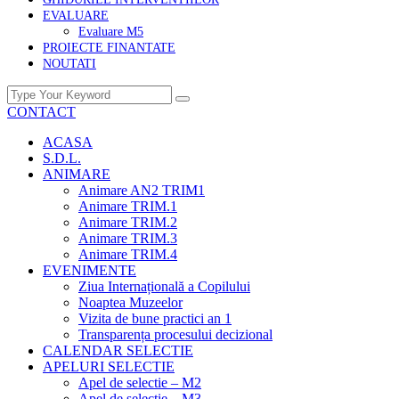
EVALUARE
Evaluare M5
PROIECTE FINANTATE
NOUTATI
CONTACT
ACASA
S.D.L.
ANIMARE
Animare AN2 TRIM1
Animare TRIM.1
Animare TRIM.2
Animare TRIM.3
Animare TRIM.4
EVENIMENTE
Ziua Internațională a Copilului
Noaptea Muzeelor
Vizita de bune practici an 1
Transparența procesului decizional
CALENDAR SELECTIE
APELURI SELECTIE
Apel de selectie – M2
Apel de selectie – M3