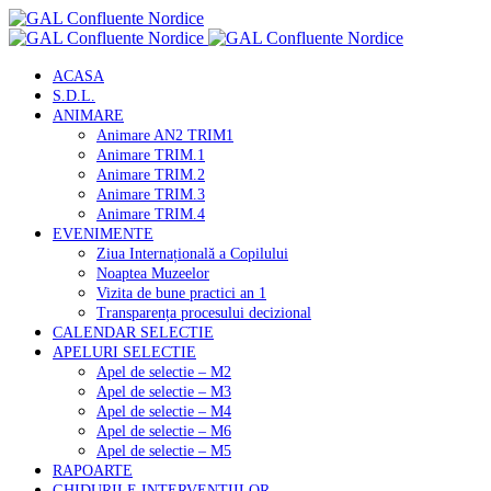
ACASA
S.D.L.
ANIMARE
Animare AN2 TRIM1
Animare TRIM.1
Animare TRIM.2
Animare TRIM.3
Animare TRIM.4
EVENIMENTE
Ziua Internațională a Copilului
Noaptea Muzeelor
Vizita de bune practici an 1
Transparența procesului decizional
CALENDAR SELECTIE
APELURI SELECTIE
Apel de selectie – M2
Apel de selectie – M3
Apel de selectie – M4
Apel de selectie – M6
Apel de selectie – M5
RAPOARTE
GHIDURILE INTERVENTIILOR