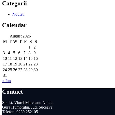
Categorii
Noutati
Calendar
August 2026
M
T
W
T
F
S
S
1
2
3
4
5
6
7
8
9
10
11
12
13
14
15
16
17
18
19
20
21
22
23
24
25
26
27
28
29
30
31
« Jun
Contact
Str. Lt. Viorel Marceanu Nr. 22,
Gura Humorului, Jud. Suceava
Telefon: 0230.252105