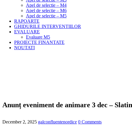
Apel de selectie – M4
Apel de selectie – M6
Apel de selectie – M5
RAPOARTE
GHIDURILE INTERVENTIILOR
EVALUARE
Evaluare M5
PROIECTE FINANTATE
NOUTATI
Anunț eveniment de animare 3 dec – Slati
Meniu
Home
Noutati
Anunț eveniment de animare 3 dec – Slatina
Anunț eveniment de animare 3 dec – Slati
December 2, 2025
galconfluentenordice
0 Comments