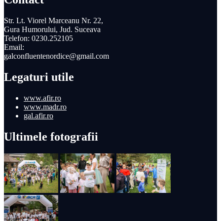
Str. Lt. Viorel Marceanu Nr. 22,
Gura Humorului, Jud. Suceava
Telefon: 0230.252105
Email:
galconfluentenordice@gmail.com
Legaturi utile
www.afir.ro
www.madr.ro
gal.afir.ro
Ultimele fotografii