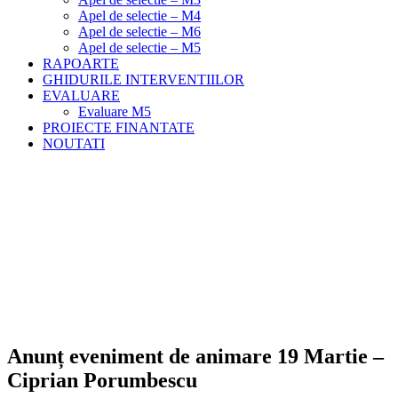
Apel de selectie – M4
Apel de selectie – M6
Apel de selectie – M5
RAPOARTE
GHIDURILE INTERVENTIILOR
EVALUARE
Evaluare M5
PROIECTE FINANTATE
NOUTATI
Anunț eveniment de animare 19 Martie –
Ciprian Porumbescu
Meniu
Home
Noutati
Anunț eveniment de animare 19 Martie – Ciprian
Porumbescu
Anunț eveniment de animare 19 Martie –
Ciprian Porumbescu