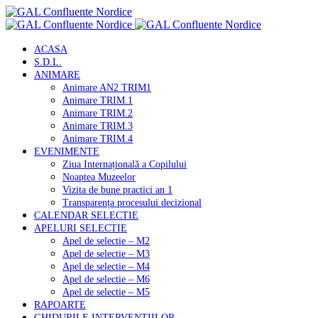
ACASA
S.D.L.
ANIMARE
Animare AN2 TRIM1
Animare TRIM.1
Animare TRIM.2
Animare TRIM.3
Animare TRIM.4
EVENIMENTE
Ziua Internațională a Copilului
Noaptea Muzeelor
Vizita de bune practici an 1
Transparența procesului decizional
CALENDAR SELECTIE
APELURI SELECTIE
Apel de selectie – M2
Apel de selectie – M3
Apel de selectie – M4
Apel de selectie – M6
Apel de selectie – M5
RAPOARTE
GHIDURILE INTERVENTIILOR