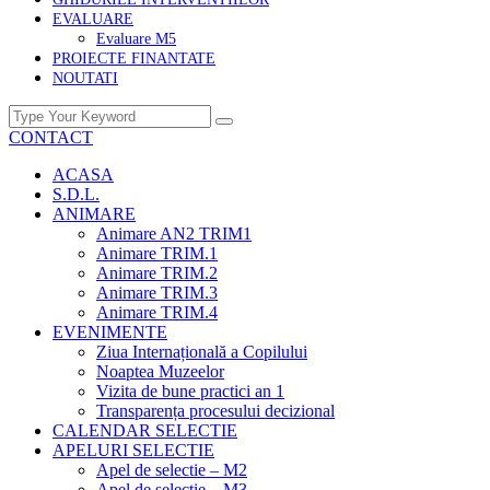
EVALUARE
Evaluare M5
PROIECTE FINANTATE
NOUTATI
CONTACT
ACASA
S.D.L.
ANIMARE
Animare AN2 TRIM1
Animare TRIM.1
Animare TRIM.2
Animare TRIM.3
Animare TRIM.4
EVENIMENTE
Ziua Internațională a Copilului
Noaptea Muzeelor
Vizita de bune practici an 1
Transparența procesului decizional
CALENDAR SELECTIE
APELURI SELECTIE
Apel de selectie – M2
Apel de selectie – M3