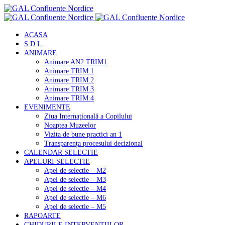
ACASA
S.D.L.
ANIMARE
Animare AN2 TRIM1
Animare TRIM.1
Animare TRIM.2
Animare TRIM.3
Animare TRIM.4
EVENIMENTE
Ziua Internațională a Copilului
Noaptea Muzeelor
Vizita de bune practici an 1
Transparența procesului decizional
CALENDAR SELECTIE
APELURI SELECTIE
Apel de selectie – M2
Apel de selectie – M3
Apel de selectie – M4
Apel de selectie – M6
Apel de selectie – M5
RAPOARTE
GHIDURILE INTERVENTIILOR