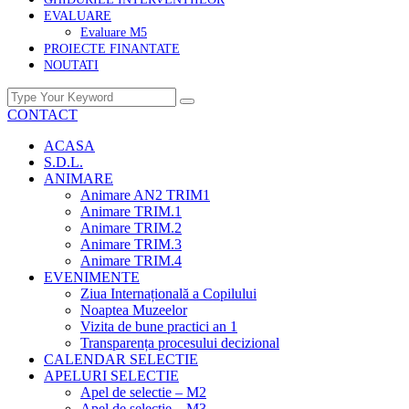
EVALUARE
Evaluare M5
PROIECTE FINANTATE
NOUTATI
CONTACT
ACASA
S.D.L.
ANIMARE
Animare AN2 TRIM1
Animare TRIM.1
Animare TRIM.2
Animare TRIM.3
Animare TRIM.4
EVENIMENTE
Ziua Internațională a Copilului
Noaptea Muzeelor
Vizita de bune practici an 1
Transparența procesului decizional
CALENDAR SELECTIE
APELURI SELECTIE
Apel de selectie – M2
Apel de selectie – M3