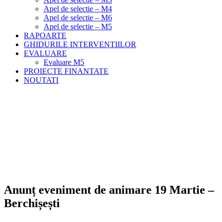
Apel de selectie – M4
Apel de selectie – M6
Apel de selectie – M5
RAPOARTE
GHIDURILE INTERVENTIILOR
EVALUARE
Evaluare M5
PROIECTE FINANTATE
NOUTATI
Anunț eveniment de animare 19 Martie –
Berchișești
Meniu
Home
Noutati
Anunț eveniment de animare 19 Martie – Berchișești
Anunț eveniment de animare 19 Martie –
Berchișești