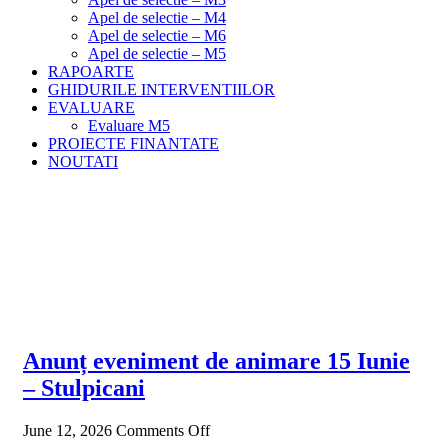
Apel de selectie – M4
Apel de selectie – M6
Apel de selectie – M5
RAPOARTE
GHIDURILE INTERVENTIILOR
EVALUARE
Evaluare M5
PROIECTE FINANTATE
NOUTATI
2026 June 12
Meniu
Home
Jun
Anunț eveniment de animare 15 Iunie
– Stulpicani
June 12, 2026
Comments Off