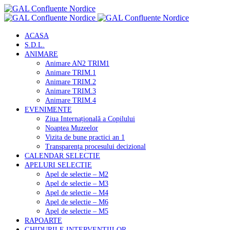
ACASA
S.D.L.
ANIMARE
Animare AN2 TRIM1
Animare TRIM.1
Animare TRIM.2
Animare TRIM.3
Animare TRIM.4
EVENIMENTE
Ziua Internațională a Copilului
Noaptea Muzeelor
Vizita de bune practici an 1
Transparența procesului decizional
CALENDAR SELECTIE
APELURI SELECTIE
Apel de selectie – M2
Apel de selectie – M3
Apel de selectie – M4
Apel de selectie – M6
Apel de selectie – M5
RAPOARTE
GHIDURILE INTERVENTIILOR