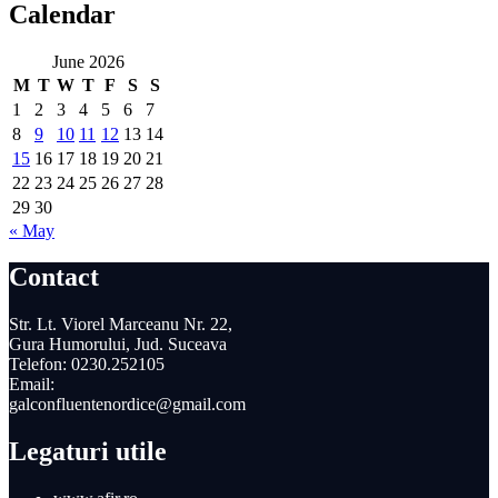
Calendar
June 2026
M
T
W
T
F
S
S
1
2
3
4
5
6
7
8
9
10
11
12
13
14
15
16
17
18
19
20
21
22
23
24
25
26
27
28
29
30
« May
Contact
Str. Lt. Viorel Marceanu Nr. 22,
Gura Humorului, Jud. Suceava
Telefon: 0230.252105
Email:
galconfluentenordice@gmail.com
Legaturi utile