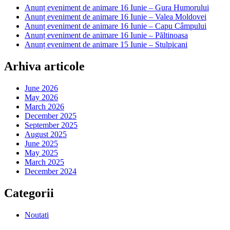
Anunț eveniment de animare 16 Iunie – Gura Humorului
Anunț eveniment de animare 16 Iunie – Valea Moldovei
Anunț eveniment de animare 16 Iunie – Capu Câmpului
Anunț eveniment de animare 16 Iunie – Păltinoasa
Anunț eveniment de animare 15 Iunie – Stulpicani
Arhiva articole
June 2026
May 2026
March 2026
December 2025
September 2025
August 2025
June 2025
May 2025
March 2025
December 2024
Categorii
Noutati