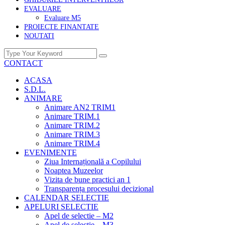
EVALUARE
Evaluare M5
PROIECTE FINANTATE
NOUTATI
CONTACT
ACASA
S.D.L.
ANIMARE
Animare AN2 TRIM1
Animare TRIM.1
Animare TRIM.2
Animare TRIM.3
Animare TRIM.4
EVENIMENTE
Ziua Internațională a Copilului
Noaptea Muzeelor
Vizita de bune practici an 1
Transparența procesului decizional
CALENDAR SELECTIE
APELURI SELECTIE
Apel de selectie – M2
Apel de selectie – M3