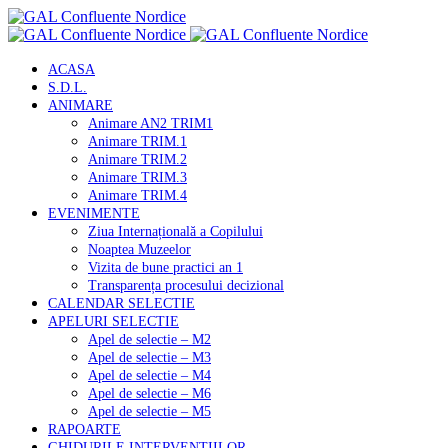
ACASA
S.D.L.
ANIMARE
Animare AN2 TRIM1
Animare TRIM.1
Animare TRIM.2
Animare TRIM.3
Animare TRIM.4
EVENIMENTE
Ziua Internațională a Copilului
Noaptea Muzeelor
Vizita de bune practici an 1
Transparența procesului decizional
CALENDAR SELECTIE
APELURI SELECTIE
Apel de selectie – M2
Apel de selectie – M3
Apel de selectie – M4
Apel de selectie – M6
Apel de selectie – M5
RAPOARTE
GHIDURILE INTERVENTIILOR