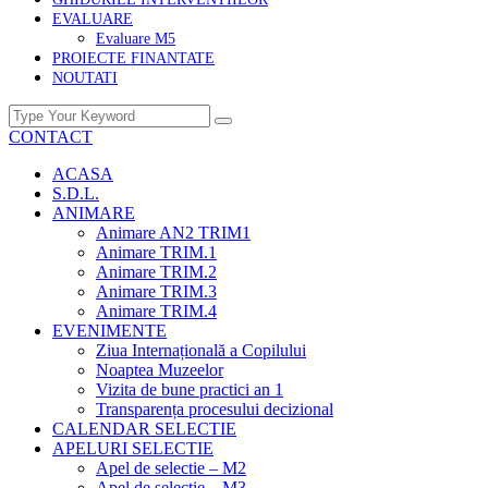
EVALUARE
Evaluare M5
PROIECTE FINANTATE
NOUTATI
CONTACT
ACASA
S.D.L.
ANIMARE
Animare AN2 TRIM1
Animare TRIM.1
Animare TRIM.2
Animare TRIM.3
Animare TRIM.4
EVENIMENTE
Ziua Internațională a Copilului
Noaptea Muzeelor
Vizita de bune practici an 1
Transparența procesului decizional
CALENDAR SELECTIE
APELURI SELECTIE
Apel de selectie – M2
Apel de selectie – M3