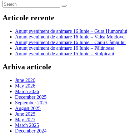
Articole recente
Anunț eveniment de animare 16 Iunie – Gura Humorului
Anunț eveniment de animare 16 Iunie – Valea Moldovei
Anunț eveniment de animare 16 Iunie – Capu Câmpului
Anunț eveniment de animare 16 Iunie – Păltinoasa
Anunț eveniment de animare 15 Iunie – Stulpicani
Arhiva articole
June 2026
May 2026
March 2026
December 2025
September 2025
August 2025
June 2025
May 2025
March 2025
December 2024