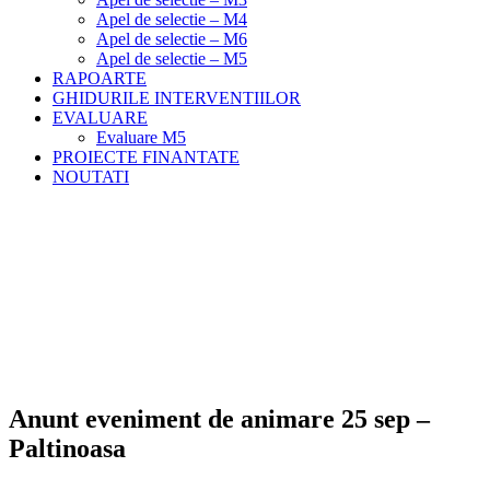
Apel de selectie – M4
Apel de selectie – M6
Apel de selectie – M5
RAPOARTE
GHIDURILE INTERVENTIILOR
EVALUARE
Evaluare M5
PROIECTE FINANTATE
NOUTATI
Anunt eveniment de animare 25 sep –
Paltinoasa
Meniu
Home
Noutati
Anunt eveniment de animare 25 sep – Paltinoasa
Anunt eveniment de animare 25 sep –
Paltinoasa