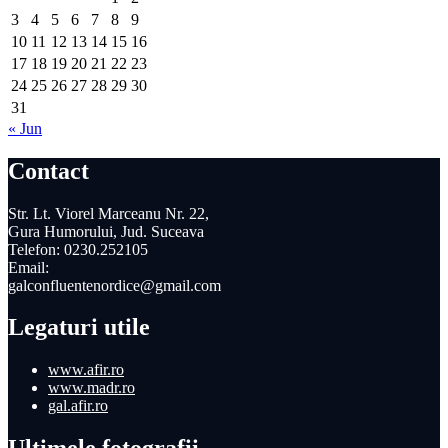
3
4
5
6
7
8
9
10
11
12
13
14
15
16
17
18
19
20
21
22
23
24
25
26
27
28
29
30
31
« Jun
Contact
Str. Lt. Viorel Marceanu Nr. 22,
Gura Humorului, Jud. Suceava
Telefon: 0230.252105
Email:
galconfluentenordice@gmail.com
Legaturi utile
www.afir.ro
www.madr.ro
gal.afir.ro