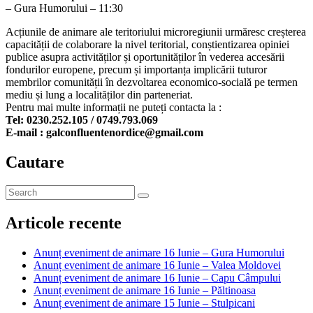
– Gura Humorului – 11:30
Acțiunile de animare ale teritoriului microregiunii urmăresc creșterea
capacității de colaborare la nivel teritorial, conștientizarea opiniei
publice asupra activităților și oportunităților în vederea accesării
fondurilor europene, precum și importanța implicării tuturor
membrilor comunității în dezvoltarea economico-socială pe termen
mediu și lung a localităților din parteneriat.
Pentru mai multe informații ne puteți contacta la :
Tel: 0230.252.105 / 0749.793.069
E-mail : galconfluentenordice@gmail.com
Cautare
Articole recente
Anunț eveniment de animare 16 Iunie – Gura Humorului
Anunț eveniment de animare 16 Iunie – Valea Moldovei
Anunț eveniment de animare 16 Iunie – Capu Câmpului
Anunț eveniment de animare 16 Iunie – Păltinoasa
Anunț eveniment de animare 15 Iunie – Stulpicani