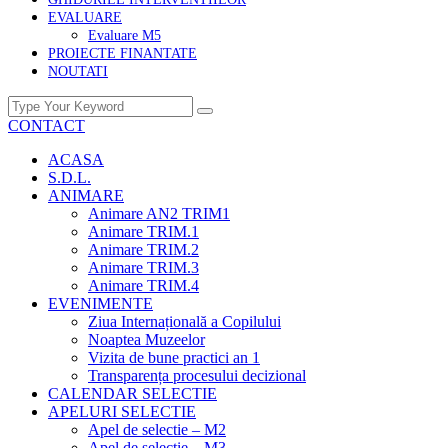
EVALUARE
Evaluare M5
PROIECTE FINANTATE
NOUTATI
CONTACT
ACASA
S.D.L.
ANIMARE
Animare AN2 TRIM1
Animare TRIM.1
Animare TRIM.2
Animare TRIM.3
Animare TRIM.4
EVENIMENTE
Ziua Internațională a Copilului
Noaptea Muzeelor
Vizita de bune practici an 1
Transparența procesului decizional
CALENDAR SELECTIE
APELURI SELECTIE
Apel de selectie – M2
Apel de selectie – M3