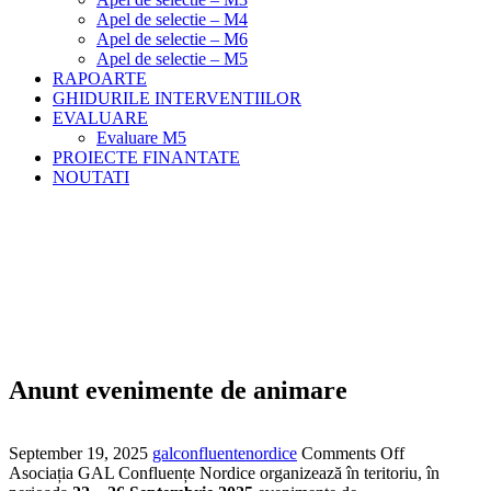
Apel de selectie – M4
Apel de selectie – M6
Apel de selectie – M5
RAPOARTE
GHIDURILE INTERVENTIILOR
EVALUARE
Evaluare M5
PROIECTE FINANTATE
NOUTATI
Anunt evenimente de animare
Meniu
Home
Noutati
Anunt evenimente de animare
Anunt evenimente de animare
September 19, 2025
galconfluentenordice
Comments Off
Asociația GAL Confluențe Nordice organizează în teritoriu, în