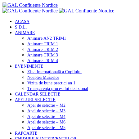
ACASA
S.D.L.
ANIMARE
Animare AN2 TRIM1
Animare TRIM.1
Animare TRIM.2
Animare TRIM.3
Animare TRIM.4
EVENIMENTE
Ziua Internațională a Copilului
Noaptea Muzeelor
Vizita de bune practici an 1
Transparența procesului decizional
CALENDAR SELECTIE
APELURI SELECTIE
Apel de selectie – M2
Apel de selectie – M3
Apel de selectie – M4
Apel de selectie – M6
Apel de selectie – M5
RAPOARTE
GHIDURILE INTERVENTIILOR