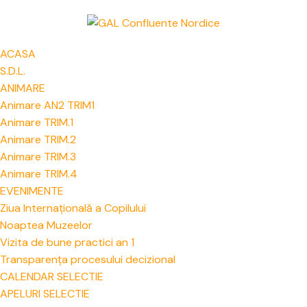
ACASA
S.D.L.
ANIMARE
Animare AN2 TRIM1
Animare TRIM.1
Animare TRIM.2
Animare TRIM.3
Animare TRIM.4
EVENIMENTE
Ziua Internațională a Copilului
Noaptea Muzeelor
Vizita de bune practici an 1
Transparența procesului decizional
CALENDAR SELECTIE
APELURI SELECTIE