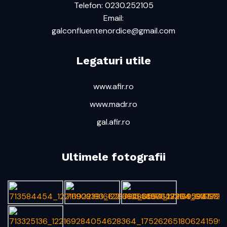
Telefon: 0230.252105
Email:
galconfluentenordice@gmail.com
Legaturi utile
www.afir.ro
www.madr.ro
gal.afir.ro
Ultimele fotografii