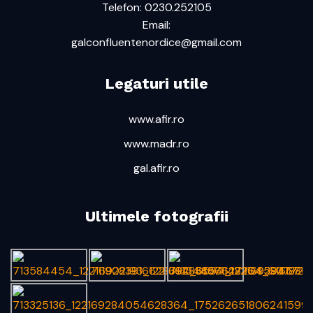
Telefon: 0230.252105
Email:
galconfluentenordice@gmail.com
Legaturi utile
www.afir.ro
www.madr.ro
gal.afir.ro
Ultimele fotografii