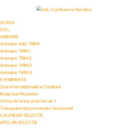
ACASA
S.D.L.
ANIMARE
Animare AN2 TRIM1
Animare TRIM.1
Animare TRIM.2
Animare TRIM.3
Animare TRIM.4
EVENIMENTE
Ziua Internațională a Copilului
Noaptea Muzeelor
Vizita de bune practici an 1
Transparența procesului decizional
CALENDAR SELECTIE
APELURI SELECTIE