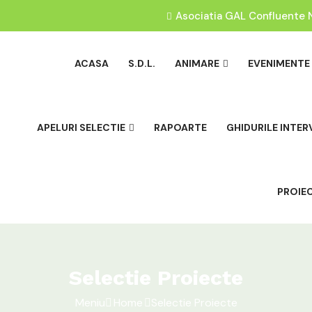
Asociatia GAL Confluente 
ACASA
S.D.L.
ANIMARE
EVENIMENTE
APELURI SELECTIE
RAPOARTE
GHIDURILE INTER
PROIE
Selectie Proiecte
Meniu
Home
Selectie Proiecte