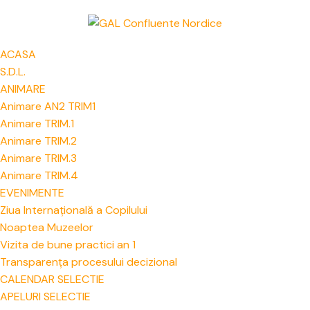
ACASA
S.D.L.
ANIMARE
Animare AN2 TRIM1
Animare TRIM.1
Animare TRIM.2
Animare TRIM.3
Animare TRIM.4
EVENIMENTE
Ziua Internațională a Copilului
Noaptea Muzeelor
Vizita de bune practici an 1
Transparența procesului decizional
CALENDAR SELECTIE
APELURI SELECTIE