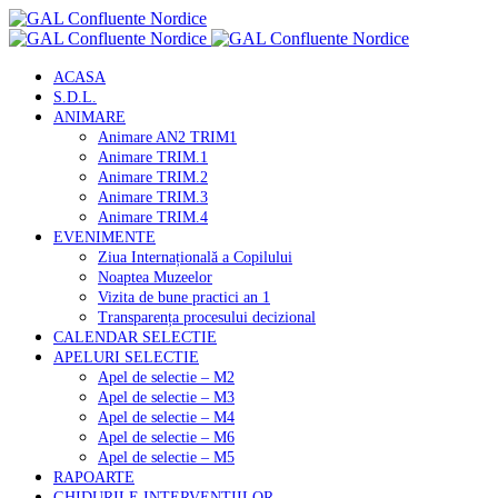
ACASA
S.D.L.
ANIMARE
Animare AN2 TRIM1
Animare TRIM.1
Animare TRIM.2
Animare TRIM.3
Animare TRIM.4
EVENIMENTE
Ziua Internațională a Copilului
Noaptea Muzeelor
Vizita de bune practici an 1
Transparența procesului decizional
CALENDAR SELECTIE
APELURI SELECTIE
Apel de selectie – M2
Apel de selectie – M3
Apel de selectie – M4
Apel de selectie – M6
Apel de selectie – M5
RAPOARTE
GHIDURILE INTERVENTIILOR