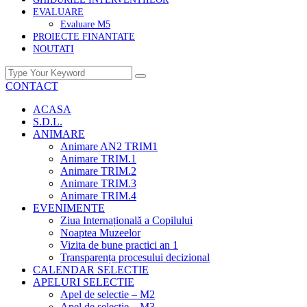
EVALUARE
Evaluare M5
PROIECTE FINANTATE
NOUTATI
CONTACT
ACASA
S.D.L.
ANIMARE
Animare AN2 TRIM1
Animare TRIM.1
Animare TRIM.2
Animare TRIM.3
Animare TRIM.4
EVENIMENTE
Ziua Internațională a Copilului
Noaptea Muzeelor
Vizita de bune practici an 1
Transparența procesului decizional
CALENDAR SELECTIE
APELURI SELECTIE
Apel de selectie – M2
Apel de selectie – M3