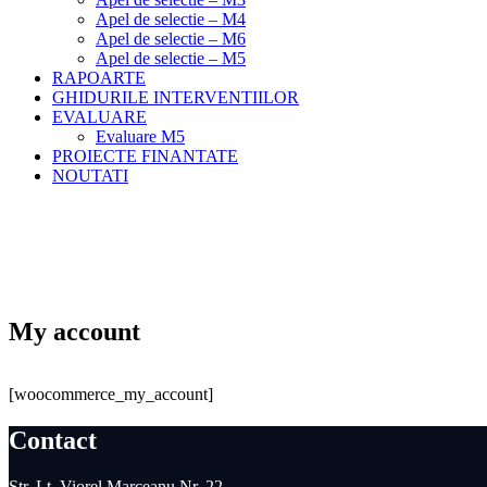
Apel de selectie – M4
Apel de selectie – M6
Apel de selectie – M5
RAPOARTE
GHIDURILE INTERVENTIILOR
EVALUARE
Evaluare M5
PROIECTE FINANTATE
NOUTATI
Meniu
Home
My account
My account
[woocommerce_my_account]
Contact
Str. Lt. Viorel Marceanu Nr. 22,