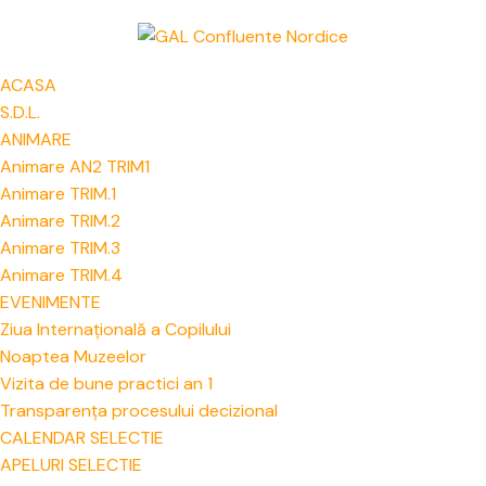
ACASA
S.D.L.
ANIMARE
Animare AN2 TRIM1
Animare TRIM.1
Animare TRIM.2
Animare TRIM.3
Animare TRIM.4
EVENIMENTE
Ziua Internațională a Copilului
Noaptea Muzeelor
Vizita de bune practici an 1
Transparența procesului decizional
CALENDAR SELECTIE
APELURI SELECTIE